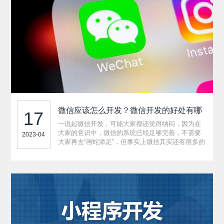
微信应该怎么开发？微信开发的好处有哪
17
些？
一说起微信开发，可能大家都还觉得纳闷，因为在
大家的意识中，微信的系统已经足够完善，不需要
2023-04
大家再去“画蛇添足”，但事实上微信其实还有很多的
开发空间，也有很多未知的领域值得开发者前