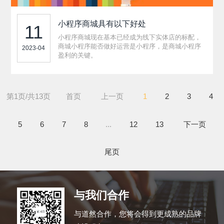
小程序商城具有以下好处
11
小程序商城现在基本已经成为线下实体店的标配，
商城小程序能否做好运营是小程序，是商城小程序
2023-04
盈利的关键。
第1页/共13页
首页
上一页
1
2
3
4
5
6
7
8
...
12
13
下一页
尾页
与我们
合作
与道然合作，您将会得到更成熟的品牌