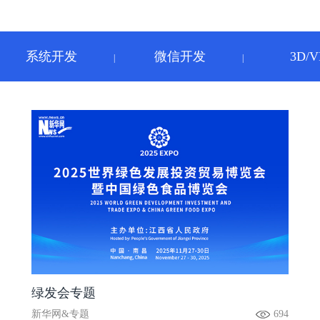
系统开发
微信开发
3D/V
|
|
绿发会专题
新华网&专题
694