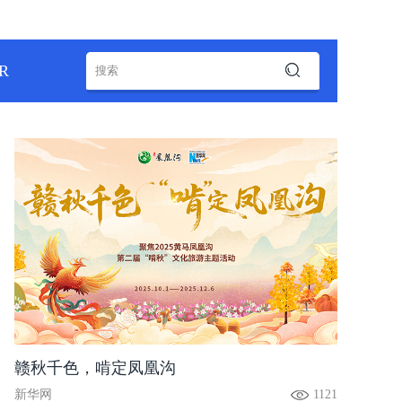
R
赣秋千色，啃定凤凰沟
新华网
1121