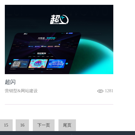
超闪
营销型&网站建设
1281
15
16
下一页
尾页