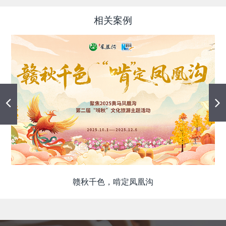
相关案例
赣秋千色，啃定凤凰沟