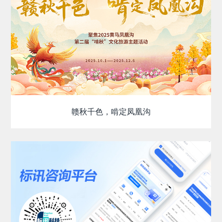
赣秋千色，啃定凤凰沟