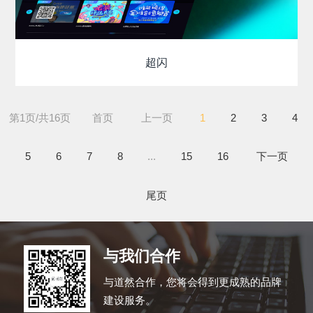
超闪
第1页/共16页
首页
上一页
1
2
3
4
5
6
7
8
...
15
16
下一页
尾页
与我们
合作
与道然合作，您将会得到更成熟的品牌
建设服务。