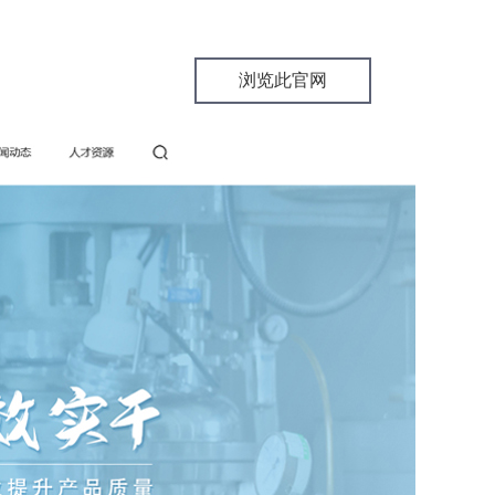
浏览此官网