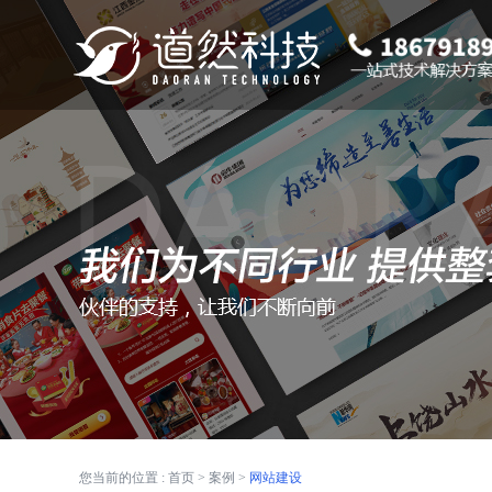
您当前的位置 :
首页
>
案例
>
网站建设