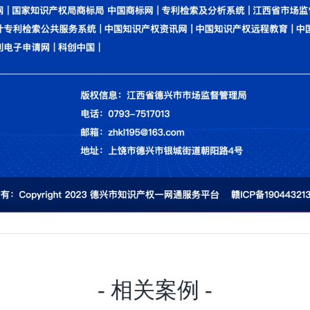
- 相关案例 -