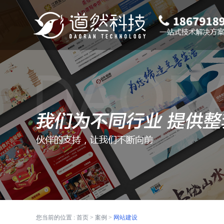
您当前的位置 :
首页
>
案例
>
网站建设